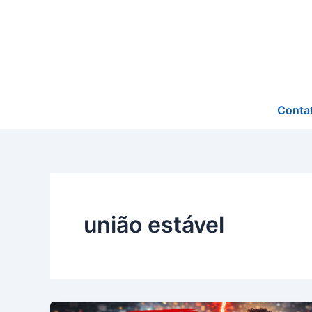
Ir
para
o
conteúdo
Conta
união estável