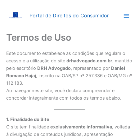
Ir
para
Portal de Direitos do Consumidor
o
conteúdo
Termos de Uso
Este documento estabelece as condições que regulam o
acesso e a utilização do site
drhadvogado.com.br
, mantido
pelo escritório
DRH Advogado
, representado por
Daniel
Romano Hajaj
, inscrito na OAB/SP nº 257.336 e OAB/MG nº
112.183.
Ao navegar neste site, você declara compreender e
concordar integralmente com todos os termos abaixo.
1. Finalidade do Site
O site tem finalidade
exclusivamente informativa
, voltada
à divulgação de conteúdos jurídicos, apresentação