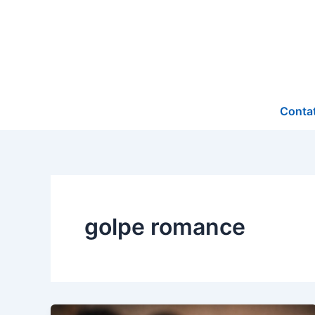
Ir
para
o
conteúdo
Conta
golpe romance